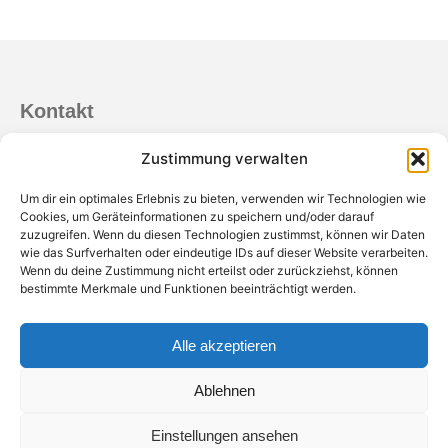
Kontakt
Netzwerkmanagement der AktivRegionen
Zustimmung verwalten
0431 99 69 660
Um dir ein optimales Erlebnis zu bieten, verwenden wir Technologien wie
info@netzwerkmanagement-ar-sh.de
Cookies, um Geräteinformationen zu speichern und/oder darauf
zuzugreifen. Wenn du diesen Technologien zustimmst, können wir Daten
Impressum
wie das Surfverhalten oder eindeutige IDs auf dieser Website verarbeiten.
Wenn du deine Zustimmung nicht erteilst oder zurückziehst, können
Datenschutz
bestimmte Merkmale und Funktionen beeinträchtigt werden.
Barrierefreiheit
RSS-Feed
Alle akzeptieren
Ablehnen
Einstellungen ansehen
© AktivRegionen Schleswig-Holstein Netzwerkmanagement