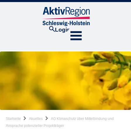
Login
Startseite
Akuelles
AG Klimaschutz über Mittelbindung und
Ansprache potenzieller Projektträger